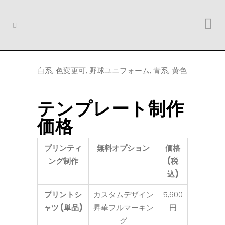
Category
白系, 色変更可, 野球ユニフォーム, 青系, 黄色
About This Project
テンプレート制作
価格
プリンティ
無料オプション
価格
ング制作
(税
込)
プリントシ
カスタムデザイン
5,600
ャツ (単品)
昇華フルマーキン
円
グ