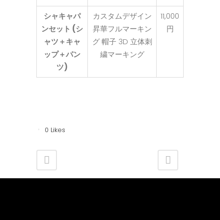
シャキャパ
カスタムデザイン
11,000
ンセット (シ
昇華フルマーキン
円
ャツ＋キャ
グ 帽子 3D 立体刺
ップ＋パン
繍マーキング
ツ)
0
Likes