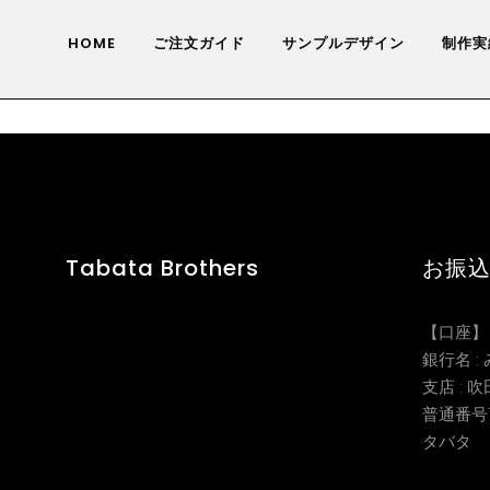
HOME
ご注文ガイド
サンプルデザイン
制作実
Tabata Brothers
お振
【口座】
銀行名 
支店 : 
普通番号17
タバタ 