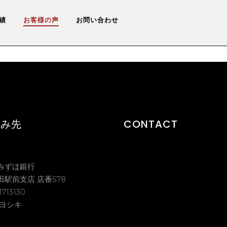
績
お客様の声
お問い合わせ
込み先
CONTACT
: みずほ銀行
吹田駅前支店 店番578
13130
ヨシキ